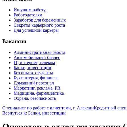
Ищущим работу
Работодателям
Заработок для беременных
Секреты карьерного роста
Для успешной карьеры
Вакансии
Административная работа
Автомобильный бизнес
IT, интернет, телеком
Банки, инвестиции
Без опыта, студенты
Бухгалтерия, финансы
Домашний персонал
Маркетинг, реклама, PR
Медицина, фармацевтика
Охрана, безопасность
Специалист по работе с клиентами, г. Алексин
Кредитный спец
Вернуться к: Банки, инвестиции
Оператор в отдел взыскания 