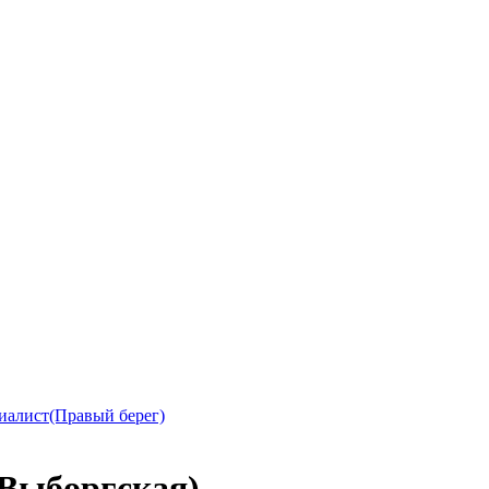
иалист(Правый берег)
(Выборгская)