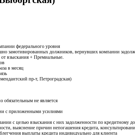
омпании федерального уровня
ешно замотивированных должников, вернувших компании задолже
% от взыскания + Премиальные.
нов
аза в месяц
язь
омендантский пр-т, Петроградская)
но обязательным не является
твии с приложенными усилиями
ании с целью взыскания с них задолженности по кредитному д
ости, выяснение причин непогашения кредита, консультировани
блегчения выплаты кредита индивидуально для клиента