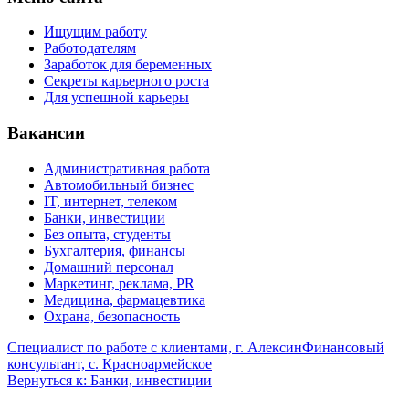
Ищущим работу
Работодателям
Заработок для беременных
Секреты карьерного роста
Для успешной карьеры
Вакансии
Административная работа
Автомобильный бизнес
IT, интернет, телеком
Банки, инвестиции
Без опыта, студенты
Бухгалтерия, финансы
Домашний персонал
Маркетинг, реклама, PR
Медицина, фармацевтика
Охрана, безопасность
Специалист по работе с клиентами, г. Алексин
Финансовый
консультант, с. Красноармейское
Вернуться к: Банки, инвестиции