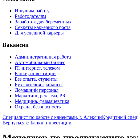
Ищущим работу
Работодателям
Заработок для беременных
Секреты карьерного роста
Для успешной карьеры
Вакансии
Административная работа
Автомобильный бизнес
IT, интернет, телеком
Банки, инвестиции
Без опыта, студенты
Бухгалтерия, финансы
Домашний персонал
Маркетинг, реклама, PR
Медицина, фармацевтика
Охрана, безопасность
Специалист по работе с клиентами, г. Алексин
Кредитный спец
Вернуться к: Банки, инвестиции
Менеджер по продвижению усл