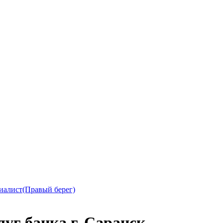
иалист(Правый берег)
уг банка г. Саранск