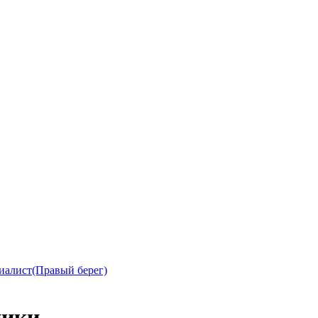
иалист(Правый берег)
ники