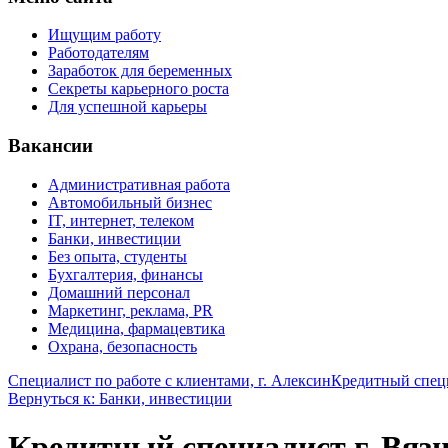
Ищущим работу
Работодателям
Заработок для беременных
Секреты карьерного роста
Для успешной карьеры
Вакансии
Административная работа
Автомобильный бизнес
IT, интернет, телеком
Банки, инвестиции
Без опыта, студенты
Бухгалтерия, финансы
Домашний персонал
Маркетинг, реклама, PR
Медицина, фармацевтика
Охрана, безопасность
Специалист по работе с клиентами, г. Алексин
Кредитный спец
Вернуться к: Банки, инвестиции
Кредитный специалист г. Вяз