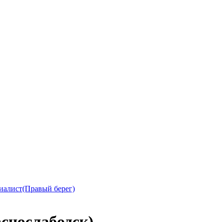
иалист(Правый берег)
снослабодск)