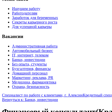
Ищущим работу
Работодателям
Заработок для беременных
Секреты карьерного роста
Для успешной карьеры
Вакансии
Административная работа
Автомобильный бизнес
IT, интернет, телеком
Банки, инвестиции
Без опыта, студенты
Бухгалтерия, финансы
Домашний персонал
Маркетинг, реклама, PR
Медицина, фармацевтика
Охрана, безопасность
Специалист по работе с клиентами, г. Алексин
Кредитный спец
Вернуться к: Банки, инвестиции
Финансовый консультант(Кра