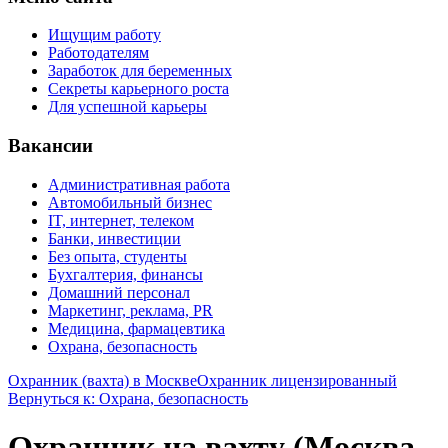
Ищущим работу
Работодателям
Заработок для беременных
Секреты карьерного роста
Для успешной карьеры
Вакансии
Административная работа
Автомобильный бизнес
IT, интернет, телеком
Банки, инвестиции
Без опыта, студенты
Бухгалтерия, финансы
Домашний персонал
Маркетинг, реклама, PR
Медицина, фармацевтика
Охрана, безопасность
Охранник (вахта) в Москве
Охранник лицензированный
Вернуться к: Охрана, безопасность
Охранник на вахту (Москва