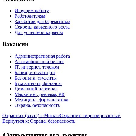
Ищущим работу
Работодателям
Заработок для беременных
Секреты карьерного роста
Для успешной карьеры
Вакансии
Административная работа
Автомобильный бизнес
IT, интернет, телеком
Банки, инвестиции
Без опыта, студенты
Бухгалтерия, финансы
Домашний персонал
Маркетинг, реклама, PR
Медицина, фармацевтика
Охрана, безопасность
Охранник (вахта) в Москве
Охранник лицензированный
Вернуться к: Охрана, безопасность
Охранник на вахту