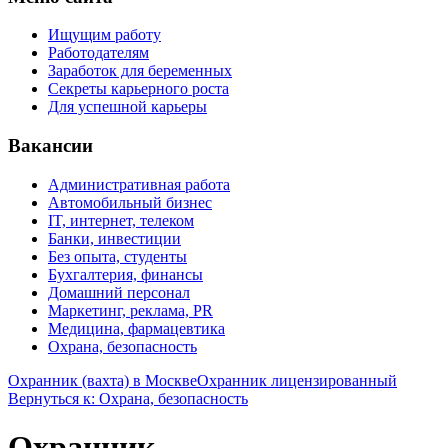
Ищущим работу
Работодателям
Заработок для беременных
Секреты карьерного роста
Для успешной карьеры
Вакансии
Административная работа
Автомобильный бизнес
IT, интернет, телеком
Банки, инвестиции
Без опыта, студенты
Бухгалтерия, финансы
Домашний персонал
Маркетинг, реклама, PR
Медицина, фармацевтика
Охрана, безопасность
Охранник (вахта) в Москве
Охранник лицензированный
Вернуться к: Охрана, безопасность
Охранник