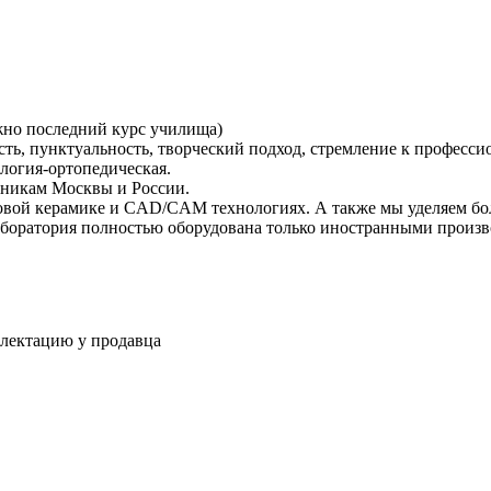
жно последний курс училища)
ть, пунктуальность, творческий подход, стремление к професси
логия-ортопедическая.
иникам Москвы и России.
ловой керамике и CAD/CAM технологиях. А также мы уделяем бо
Лаборатория полностью оборудована только иностранными произ
плектацию у продавца