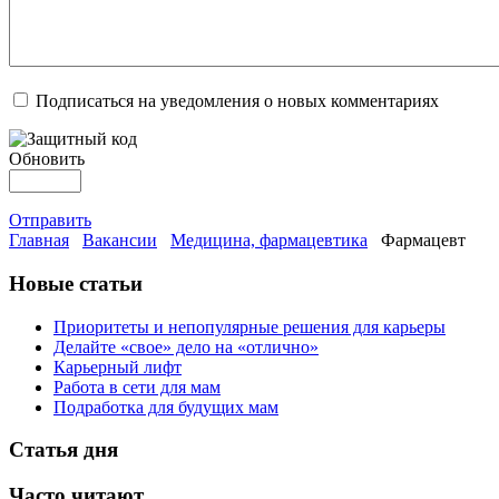
Подписаться на уведомления о новых комментариях
Обновить
Отправить
Главная
Вакансии
Медицина, фармацевтика
Фармацевт
Новые статьи
Приоритеты и непопулярные решения для карьеры
Делайте «свое» дело на «отлично»
Карьерный лифт
Работа в сети для мам
Подработка для будущих мам
Статья дня
Часто читают