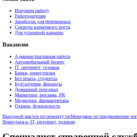
Ищущим работу
Работодателям
Заработок для беременных
Секреты карьерного роста
Для успешной карьеры
Вакансии
Административная работа
Автомобильный бизнес
IT, интернет, телеком
Банки, инвестиции
Без опыта, студенты
Бухгалтерия, финансы
Домашний персонал
Маркетинг, реклама, PR
Медицина, фармацевтика
Охрана, безопасность
Выездной мастер по ремонту пк
Менеджер по продвижению инт
Вернуться к: IT, интернет, телеком
Специалист справочной служ