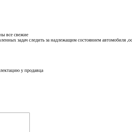
ны все свежие
енных задач следить за надлежащим состоянием автомобиля ,ос
плектацию у продавца