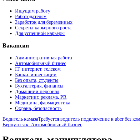
Ищущим работу
Работодателям
Заработок для беременных
Секреты карьерного роста
Для успешной карьеры
Вакансии
Административная работа
Автомобильный бизнес
IT, интернет, телеком
Банки, инвестиции
Без опыта, студенты
Бухгалтерия, финансы
Домашний персонал
Маркетинг, реклама, PR
Медицина, фармацевтика
Охрана, безопасность
Водитель камаза
Требуется водитель подключение к uber без ко
Вернуться к: Автомобильный бизнес
Водитель манипулятора