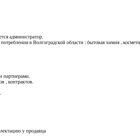
тся администратор.
отребления в Волгоградской области : бытовая химия , косметика
и партнерами.
в , контрактов.
.
плектацию у продавца